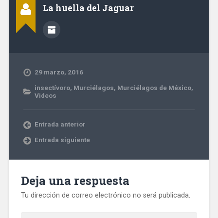
La huella del Jaguar
29 marzo, 2016
insectívoro
,
Murciélagos
,
Murciélagos de México
,
Videos
Entrada anterior
Entrada siguiente
Deja una respuesta
Tu dirección de correo electrónico no será publicada.