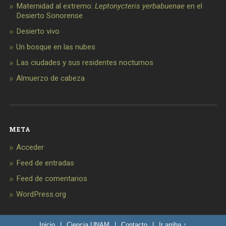
Maternidad al extremo:
Leptonycteris yerbabuenae
en el
Desierto Sonorense
Desierto vivo
Un bosque en las nubes
Las ciudades y sus residentes nocturnos
Almuerzo de cabeza
META
Acceder
Feed de entradas
Feed de comentarios
WordPress.org
Inicio
|
Ciencia UNAM
|
Contacto
|
Ir arriba ↑