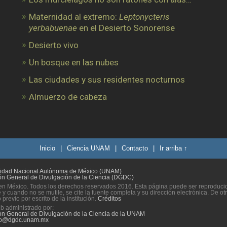
Maternidad al extremo:
Leptonycteris
yerbabuenae
en el Desierto Sonorense
Desierto vivo
Un bosque en las nubes
Las ciudades y sus residentes nocturnos
Almuerzo de cabeza
Inicio
|
Ciencia UNAM
|
Contacto
|
Ir arriba ↑
sidad Nacional Autónoma de México (UNAM)
ón General de Divulgación de la Ciencia (DGDC)
n México. Todos los derechos reservados 2016. Esta página puede ser reproducida
 y cuando no se mutile, se cite la fuente completa y su dirección electrónica. De ot
previo por escrito de la institución.
Créditos
eb administrado por:
ón General de Divulgación de la Ciencia de la UNAM
to@dgdc.unam.mx