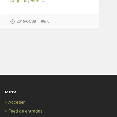
Seguir leyendo →
2016/04/08
0
META
Acceder
Feed de entradas