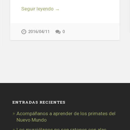
Seguir leyendo →
2016/04/11
0
ENTRADAS RECIENTES
Acompáñanos a aprender de los primates del
Nuevo Mundo
Los murciélagos no son ratones con alas…