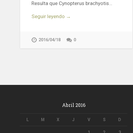
Resulta que Cynopterus brachyotis…
Seguir leyendo →
2016/04/18
0
Abril 2016
L
M
X
J
V
S
D
1
2
3