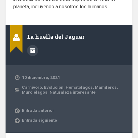
planeta, incluyendo a nosotros los humanos.
La huella del Jaguar
10 diciembre, 2021
Carnívoro
,
Evolución
,
Hematófagos
,
Mamíferos
,
Murciélagos
,
Naturaleza interesante
Entrada anterior
Entrada siguiente