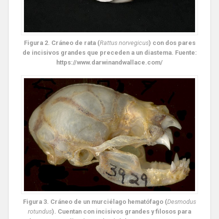
Figura 2. Cráneo de rata (
Rattus norvegicus
) con dos pares
de incisivos grandes que preceden a un diastema. Fuente:
https://www.darwinandwallace.com/
Figura 3. Cráneo de un murciélago hematófago (
Desmodus
rotundus
). Cuentan con incisivos grandes y filosos para