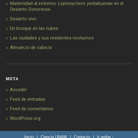
Maternidad al extremo:
Leptonycteris yerbabuenae
en el
Desierto Sonorense
Desierto vivo
Un bosque en las nubes
Las ciudades y sus residentes nocturnos
Almuerzo de cabeza
META
Acceder
Feed de entradas
Feed de comentarios
WordPress.org
Inicio
|
Ciencia UNAM
|
Contacto
|
Ir arriba ↑