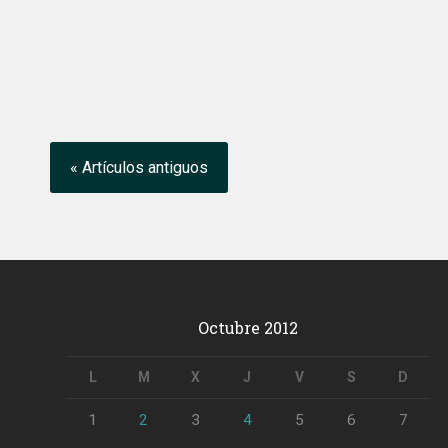
« Artículos antiguos
Octubre 2012
L
M
X
J
V
S
D
1
2
3
4
5
6
7