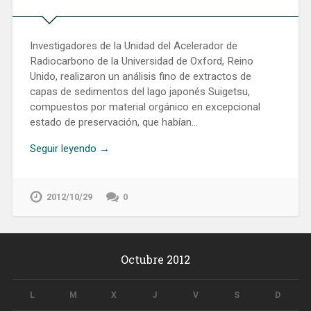
Investigadores de la Unidad del Acelerador de
Radiocarbono de la Universidad de Oxford, Reino
Unido, realizaron un análisis fino de extractos de
capas de sedimentos del lago japonés Suigetsu,
compuestos por material orgánico en excepcional
estado de preservación, que habían…
Seguir leyendo →
2012/10/29
0
Octubre 2012
L
M
X
J
V
S
D