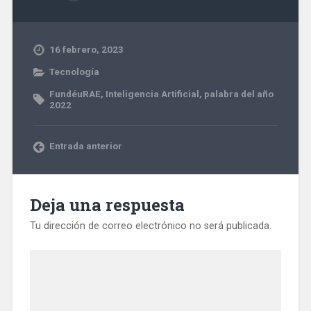
16 febrero, 2023
Tecnología
FundéuRAE
,
Inteligencia Artificial
,
palabra del año
2022
Entrada anterior
Deja una respuesta
Tu dirección de correo electrónico no será publicada.