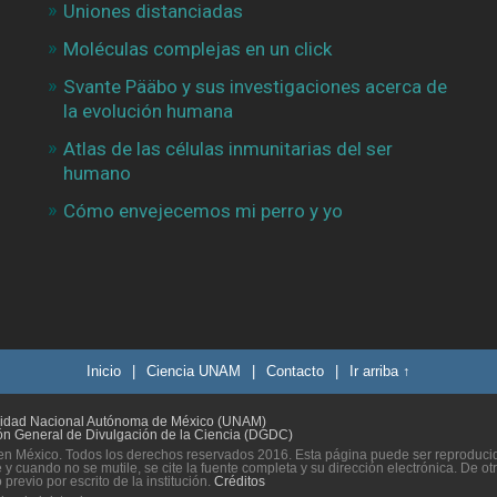
Uniones distanciadas
Moléculas complejas en un click
Svante Pääbo y sus investigaciones acerca de
la evolución humana
Atlas de las células inmunitarias del ser
humano
Cómo envejecemos mi perro y yo
Inicio
|
Ciencia UNAM
|
Contacto
|
Ir arriba ↑
sidad Nacional Autónoma de México (UNAM)
ón General de Divulgación de la Ciencia (DGDC)
n México. Todos los derechos reservados 2016. Esta página puede ser reproducida
 y cuando no se mutile, se cite la fuente completa y su dirección electrónica. De ot
previo por escrito de la institución.
Créditos