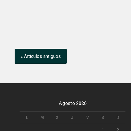
« Artículos antiguos
Agosto 2026
L
M
X
J
V
S
D
1
2