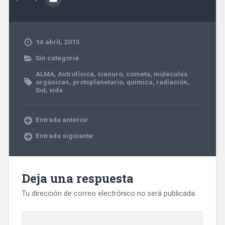
14 abril, 2015
Sin categoría
ALMA
,
Astrofísica
,
cianuro
,
cometa
,
moléculas
orgánicas
,
protoplanetario
,
química
,
radiación
,
Sol
,
vida
Entrada anterior
Entrada siguiente
Deja una respuesta
Tu dirección de correo electrónico no será publicada.