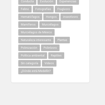
Conducta
Evolución
Experiencias
Felino
Fotografías
Frugívoro
Hematófagos
Hongos
insectívoro
Mamíferos
Murciélagos
Murciélagos de México
Naturaleza interesante
Plantas
Polinización
Polinívoro
Política ambiental
Reptiles
Sin categoría
Videos
¿Dónde está Medellín?