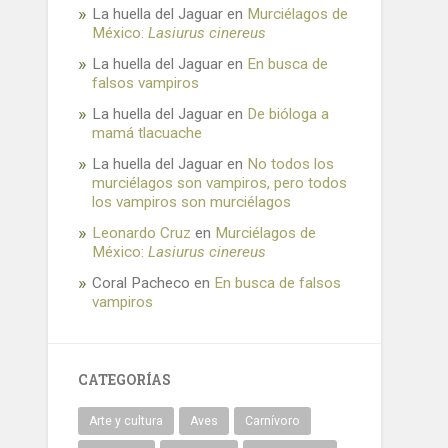
La huella del Jaguar
en
Murciélagos de
México:
Lasiurus cinereus
La huella del Jaguar
en
En busca de
falsos vampiros
La huella del Jaguar
en
De bióloga a
mamá tlacuache
La huella del Jaguar
en
No todos los
murciélagos son vampiros, pero todos
los vampiros son murciélagos
Leonardo Cruz
en
Murciélagos de
México:
Lasiurus cinereus
Coral Pacheco
en
En busca de falsos
vampiros
CATEGORÍAS
Arte y cultura
Aves
Carnívoro