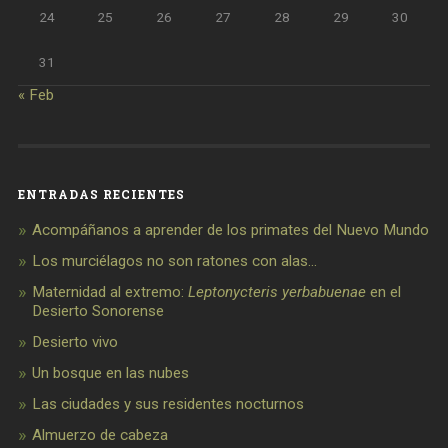
24
25
26
27
28
29
30
31
« Feb
ENTRADAS RECIENTES
Acompáñanos a aprender de los primates del Nuevo Mundo
Los murciélagos no son ratones con alas…
Maternidad al extremo:
Leptonycteris yerbabuenae
en el
Desierto Sonorense
Desierto vivo
Un bosque en las nubes
Las ciudades y sus residentes nocturnos
Almuerzo de cabeza