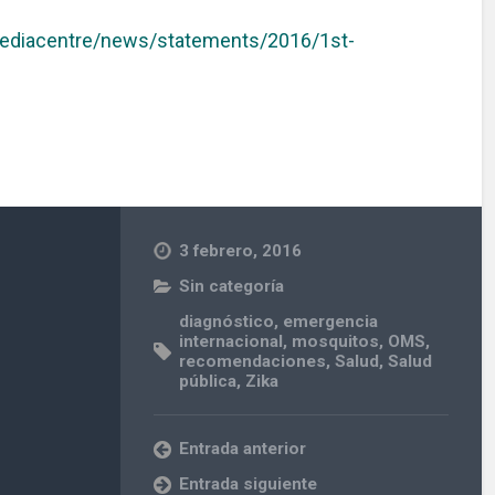
mediacentre/news/statements/2016/1st-
3 febrero, 2016
Sin categoría
diagnóstico
,
emergencia
internacional
,
mosquitos
,
OMS
,
recomendaciones
,
Salud
,
Salud
pública
,
Zika
Entrada anterior
Entrada siguiente