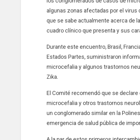
los conglomerados de casos de microc
algunas zonas afectadas por el virus 
que se sabe actualmente acerca de la h
cuadro clínico que presenta y sus car
Durante este encuentro, Brasil, Franci
Estados Partes, suministraron informa
microcefalia y algunos trastornos neu
Zika.
El Comité recomendó que se declare 
microcefalia y otros trastornos neurol
un conglomerado similar en la Polines
emergencia de salud pública de import
A la par de estos primeros intercambi