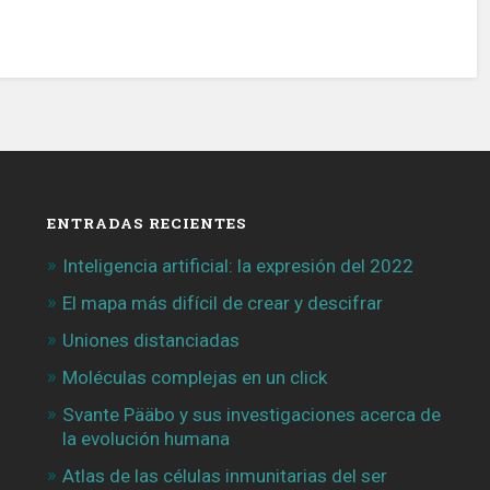
ENTRADAS RECIENTES
Inteligencia artificial: la expresión del 2022
El mapa más difícil de crear y descifrar
Uniones distanciadas
Moléculas complejas en un click
Svante Pääbo y sus investigaciones acerca de
la evolución humana
Atlas de las células inmunitarias del ser