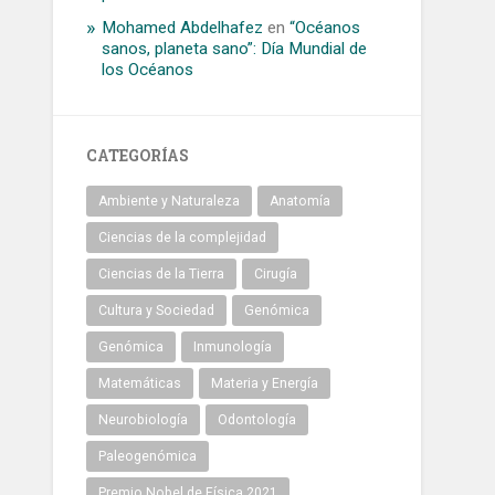
Mohamed Abdelhafez
en
“Océanos
sanos, planeta sano”: Día Mundial de
los Océanos
CATEGORÍAS
Ambiente y Naturaleza
Anatomía
Ciencias de la complejidad
Ciencias de la Tierra
Cirugía
Cultura y Sociedad
Genómica
Genómica
Inmunología
Matemáticas
Materia y Energía
Neurobiología
Odontología
Paleogenómica
Premio Nobel de Física 2021