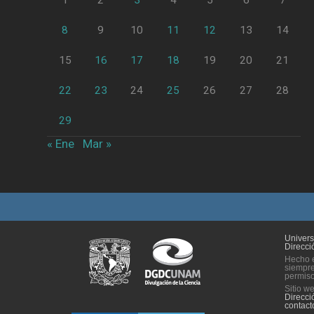
1
2
3
4
5
6
7
8
9
10
11
12
13
14
15
16
17
18
19
20
21
22
23
24
25
26
27
28
29
« Ene
Mar »
Univer
Direcci
Hecho e
siempre
permiso 
Sitio w
Direcci
contac