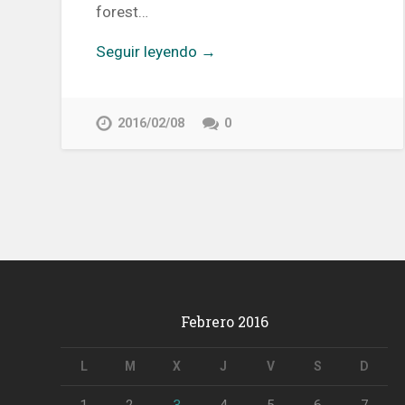
forest…
Seguir leyendo →
2016/02/08
0
Febrero 2016
L
M
X
J
V
S
D