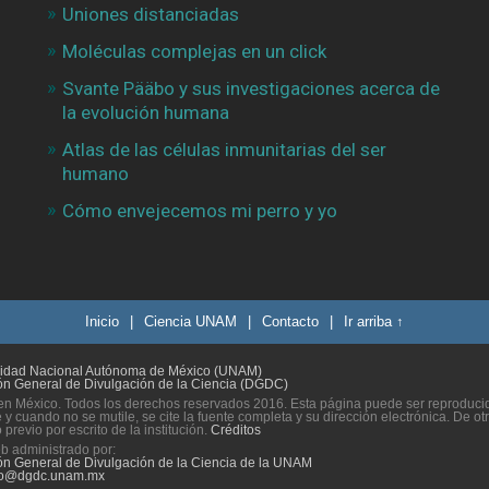
Uniones distanciadas
Moléculas complejas en un click
Svante Pääbo y sus investigaciones acerca de
la evolución humana
Atlas de las células inmunitarias del ser
humano
Cómo envejecemos mi perro y yo
Inicio
|
Ciencia UNAM
|
Contacto
|
Ir arriba ↑
sidad Nacional Autónoma de México (UNAM)
ón General de Divulgación de la Ciencia (DGDC)
n México. Todos los derechos reservados 2016. Esta página puede ser reproducida
 y cuando no se mutile, se cite la fuente completa y su dirección electrónica. De ot
previo por escrito de la institución.
Créditos
eb administrado por:
ón General de Divulgación de la Ciencia de la UNAM
to@dgdc.unam.mx