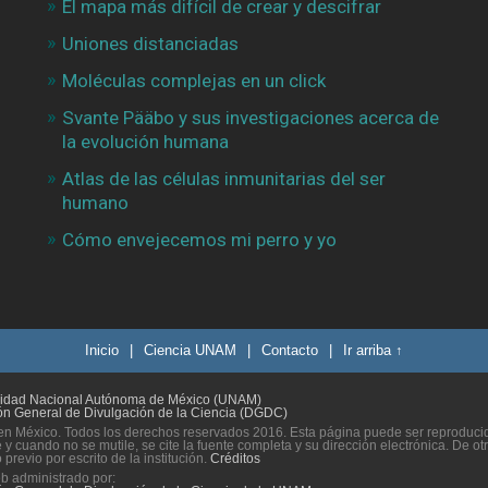
El mapa más difícil de crear y descifrar
Uniones distanciadas
Moléculas complejas en un click
Svante Pääbo y sus investigaciones acerca de
la evolución humana
Atlas de las células inmunitarias del ser
humano
Cómo envejecemos mi perro y yo
Inicio
|
Ciencia UNAM
|
Contacto
|
Ir arriba ↑
sidad Nacional Autónoma de México (UNAM)
ón General de Divulgación de la Ciencia (DGDC)
n México. Todos los derechos reservados 2016. Esta página puede ser reproducida
 y cuando no se mutile, se cite la fuente completa y su dirección electrónica. De ot
previo por escrito de la institución.
Créditos
eb administrado por: