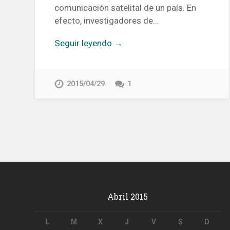
comunicación satelital de un país. En
efecto, investigadores de…
Seguir leyendo →
2015/04/29
1
Abril 2015
L
M
X
J
V
S
D