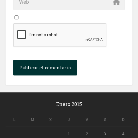
Enero 2015
L
M
X
J
V
S
D
1
2
3
4