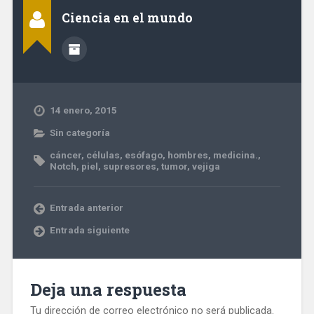
Ciencia en el mundo
14 enero, 2015
Sin categoría
cáncer
,
células
,
esófago
,
hombres
,
medicina.
,
Notch
,
piel
,
supresores
,
tumor
,
vejiga
Entrada anterior
Entrada siguiente
Deja una respuesta
Tu dirección de correo electrónico no será publicada.