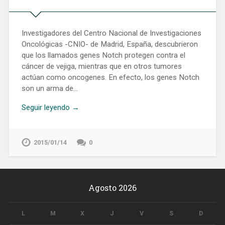
Investigadores del Centro Nacional de Investigaciones
Oncológicas -CNIO- de Madrid, España, descubrieron
que los llamados genes Notch protegen contra el
cáncer de vejiga, mientras que en otros tumores
actúan como oncogenes. En efecto, los genes Notch
son un arma de…
Seguir leyendo →
2015/01/14
0
Agosto 2026
L
M
X
J
V
S
D