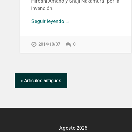
Hiroshi Amano y Shuji Nakamura “por la
invención…
Seguir leyendo →
2014/10/07
0
« Artículos antiguos
Agosto 2026