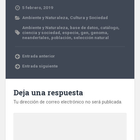
5 febrero, 2019
Ambiente y Naturaleza
,
Cultura y Sociedad
Ambiente y Naturaleza
,
base de datos
,
catálogo
,
ciencia y sociedad
,
especie
,
gen
,
genoma
,
neandertales
,
población
,
selección natural
Entrada anterior
Entrada siguiente
Deja una respuesta
Tu dirección de correo electrónico no será publicada.