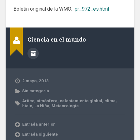
Boletín original de la WMO:
pr_972_es.html
Ciencia en el mundo
2 mayo, 2013
Sin categoría
Ártico
,
atmósfera
,
calentamiento global
,
clima
,
hielo
,
La Niña
,
Meteorología
Entrada anterior
Entrada siguiente