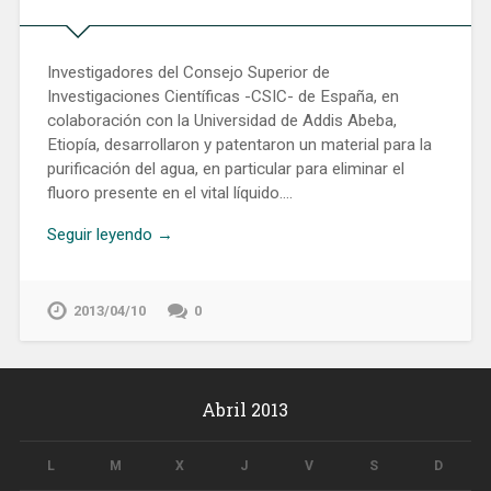
Investigadores del Consejo Superior de
Investigaciones Científicas -CSIC- de España, en
colaboración con la Universidad de Addis Abeba,
Etiopía, desarrollaron y patentaron un material para la
purificación del agua, en particular para eliminar el
fluoro presente en el vital líquido….
Seguir leyendo →
2013/04/10
0
Abril 2013
L
M
X
J
V
S
D