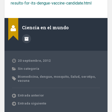
results-for-its-dengue-vaccine-candidate.html
Ciencia en el mundo
20 septiembre, 2012
Sin categoría
Biomedicina
,
dengue
,
mosquito
,
Salud
,
serotipo
,
vacuna
Entrada anterior
Entrada siguiente