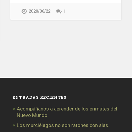
2020/06/22
1
ENTRADAS RECIENTES
Acompáñanos a aprender de los primates del
Nuevo Mundo
Los murciélagos no son ratones con alas…