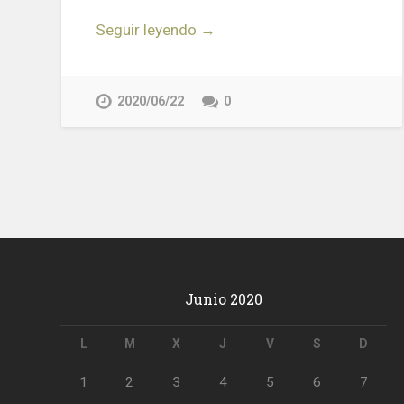
Seguir leyendo →
2020/06/22
0
Junio 2020
L
M
X
J
V
S
D
1
2
3
4
5
6
7