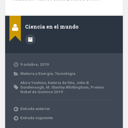
Ciencia en el mundo
9 octubre, 2019
Materia y Energía
,
Tecnología
Akira Yoshino
,
batería de litio
,
John B.
Goodenough
,
M. Stanley Whittingham
,
Premio
Nobel de Química 2019
Entrada anterior
Entrada siguiente