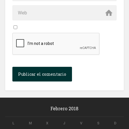
Febrero 2018
L
M
X
J
V
S
D