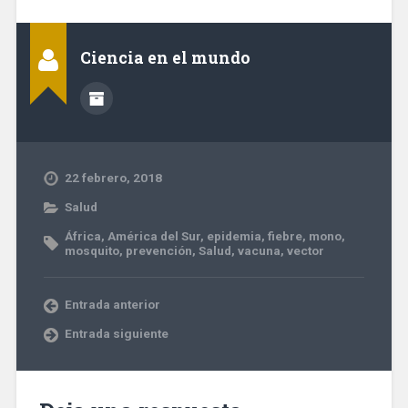
Ciencia en el mundo
22 febrero, 2018
Salud
África
,
América del Sur
,
epidemia
,
fiebre
,
mono
,
mosquito
,
prevención
,
Salud
,
vacuna
,
vector
Entrada anterior
Entrada siguiente