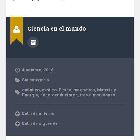
Ciencia en el mundo
4 octubre, 2016
Sin categoría
cuántico
,
exótico
,
Física
,
magnético
,
Materia y
Energía
,
superconductores
,
tres dimensiones
Entrada anterior
Entrada siguiente