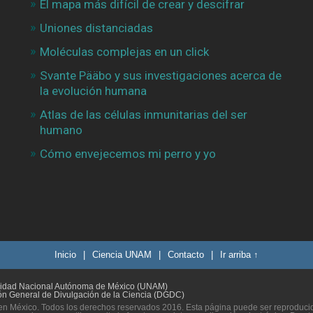
El mapa más difícil de crear y descifrar
Uniones distanciadas
Moléculas complejas en un click
Svante Pääbo y sus investigaciones acerca de
la evolución humana
Atlas de las células inmunitarias del ser
humano
Cómo envejecemos mi perro y yo
Inicio
|
Ciencia UNAM
|
Contacto
|
Ir arriba ↑
sidad Nacional Autónoma de México (UNAM)
ón General de Divulgación de la Ciencia (DGDC)
n México. Todos los derechos reservados 2016. Esta página puede ser reproducida