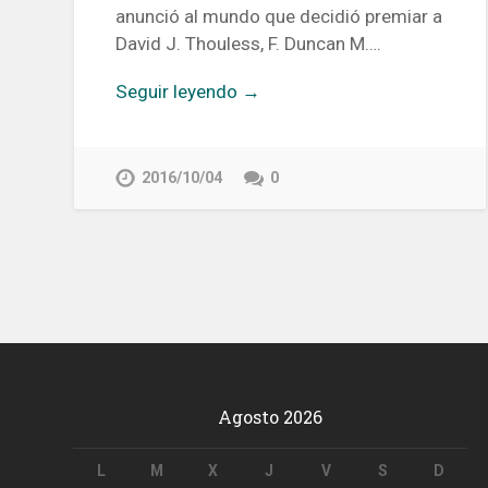
anunció al mundo que decidió premiar a
David J. Thouless, F. Duncan M….
Seguir leyendo →
2016/10/04
0
Agosto 2026
L
M
X
J
V
S
D