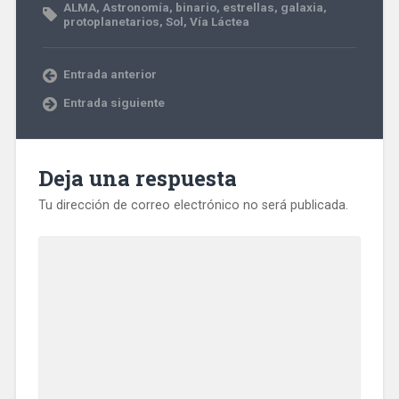
ALMA
,
Astronomía
,
binario
,
estrellas
,
galaxia
,
protoplanetarios
,
Sol
,
Vía Láctea
Entrada anterior
Entrada siguiente
Deja una respuesta
Tu dirección de correo electrónico no será publicada.