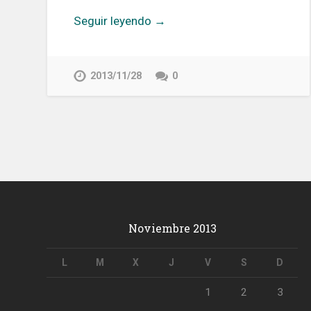
Seguir leyendo →
2013/11/28
0
Noviembre 2013
L
M
X
J
V
S
D
1
2
3