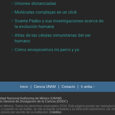
Uniones distanciadas
Moléculas complejas en un click
Svante Pääbo y sus investigaciones acerca de
la evolución humana
Atlas de las células inmunitarias del ser
humano
Cómo envejecemos mi perro y yo
Inicio
|
Ciencia UNAM
|
Contacto
|
Ir arriba ↑
sidad Nacional Autónoma de México (UNAM)
ón General de Divulgación de la Ciencia (DGDC)
n México. Todos los derechos reservados 2016. Esta página puede ser reproducida
 y cuando no se mutile, se cite la fuente completa y su dirección electrónica. De ot
previo por escrito de la institución.
Créditos