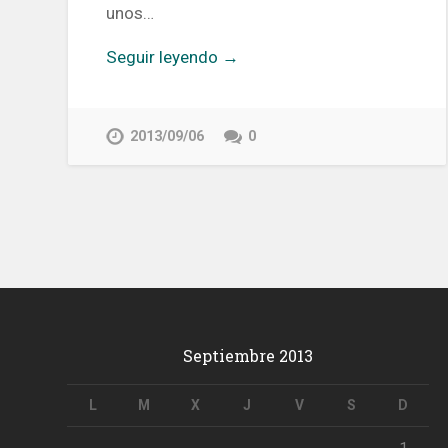
unos…
Seguir leyendo →
2013/09/06
0
Septiembre 2013
L
M
X
J
V
S
D