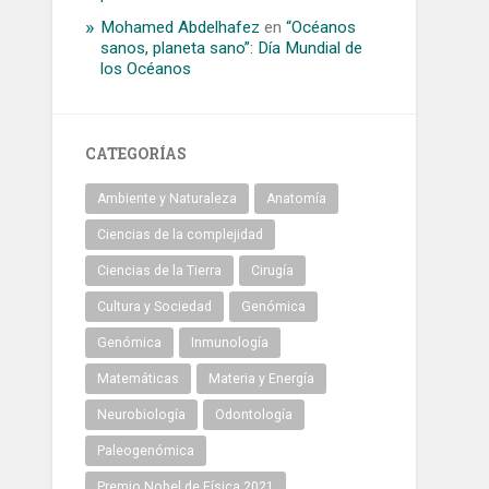
Mohamed Abdelhafez
en
“Océanos
sanos, planeta sano”: Día Mundial de
los Océanos
CATEGORÍAS
Ambiente y Naturaleza
Anatomía
Ciencias de la complejidad
Ciencias de la Tierra
Cirugía
Cultura y Sociedad
Genómica
Genómica
Inmunología
Matemáticas
Materia y Energía
Neurobiología
Odontología
Paleogenómica
Premio Nobel de Física 2021