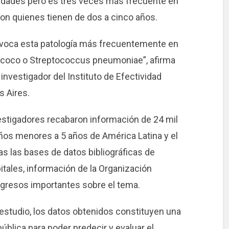
s edades pero es tres veces más frecuente en
n quienes tienen de dos a cinco años.
ovoca esta patología más frecuentemente en
ococo o Streptococcus pneumoniae”, afirma
investigador del Instituto de Efectividad
s Aires.
nvestigadores recabaron información de 24 mil
os menores a 5 años de América Latina y el
s las bases de datos bibliográficas de
itales, información de la Organización
gresos importantes sobre el tema.
 estudio, los datos obtenidos constituyen una
ública para poder predecir y evaluar el