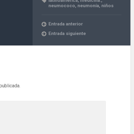
latinoamérica
,
medicina.
,
neumococo
,
neumonía
,
niños
Entrada anterior
Entrada siguiente
publicada.