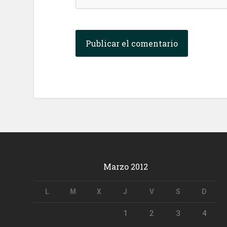
Marzo 2012
L
M
X
J
V
S
D
1
2
3
4