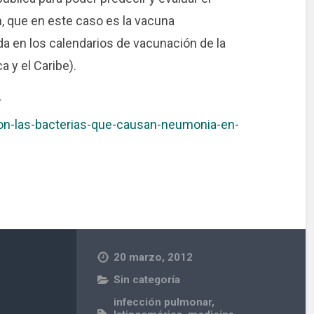
 que en este caso es la vacuna
a en los calendarios de vacunación de la
 y el Caribe).
r
on-las-bacterias-que-causan-neumonia-en-
20 marzo, 2012
Sin categoría
infección pulmonar
,