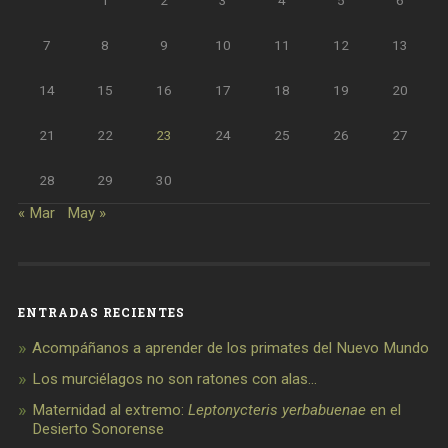
1
2
3
4
5
6
7
8
9
10
11
12
13
14
15
16
17
18
19
20
21
22
23
24
25
26
27
28
29
30
« Mar
May »
ENTRADAS RECIENTES
Acompáñanos a aprender de los primates del Nuevo Mundo
Los murciélagos no son ratones con alas…
Maternidad al extremo:
Leptonycteris yerbabuenae
en el
Desierto Sonorense