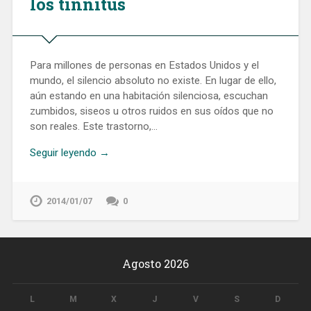
los tinnitus
Para millones de personas en Estados Unidos y el
mundo, el silencio absoluto no existe. En lugar de ello,
aún estando en una habitación silenciosa, escuchan
zumbidos, siseos u otros ruidos en sus oídos que no
son reales. Este trastorno,…
Seguir leyendo →
2014/01/07
0
Agosto 2026
L
M
X
J
V
S
D