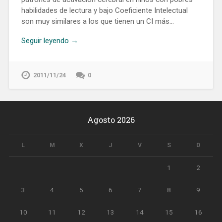
habilidades de lectura y bajo Coeficiente Intelectual
son muy similares a los que tienen un CI más…
Seguir leyendo →
2011/11/24
0
Agosto 2026
L
M
X
J
V
S
D
1
2
3
4
5
6
7
8
9
10
11
12
13
14
15
16