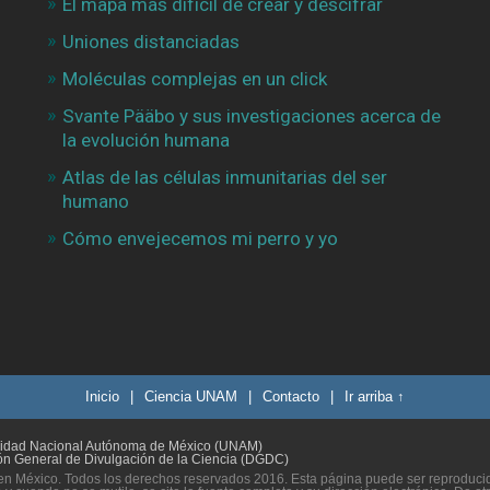
El mapa más difícil de crear y descifrar
Uniones distanciadas
Moléculas complejas en un click
Svante Pääbo y sus investigaciones acerca de
la evolución humana
Atlas de las células inmunitarias del ser
humano
Cómo envejecemos mi perro y yo
Inicio
|
Ciencia UNAM
|
Contacto
|
Ir arriba ↑
sidad Nacional Autónoma de México (UNAM)
ón General de Divulgación de la Ciencia (DGDC)
n México. Todos los derechos reservados 2016. Esta página puede ser reproducida