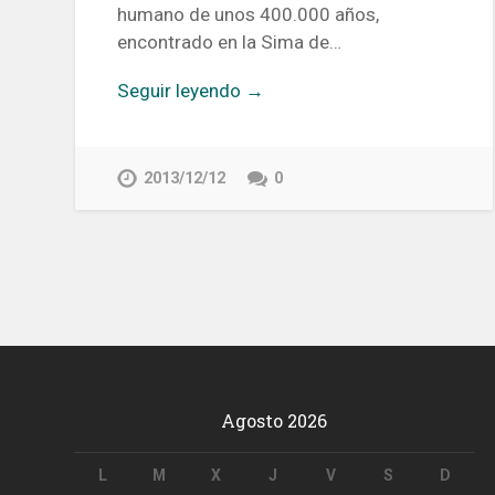
humano de unos 400.000 años,
encontrado en la Sima de…
Seguir leyendo →
2013/12/12
0
Agosto 2026
L
M
X
J
V
S
D