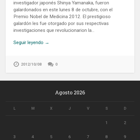
investigador japonés Shinya Yamanaka, fueron
galardonados en este lunes 8 de octubre, con el
Premio Nobel de Medicina 2012. El prestigioso
galardón les fue otorgado por sus respectivas
investigaciones que revolucionarion la…
Seguir leyendo →
2012/10/08
0
Agosto 2026
L
M
X
J
V
S
D
1
2
3
4
5
6
7
8
9