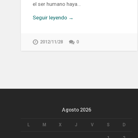
el ser humano haya…
Seguir leyendo →
2012/11/28
0
Agosto 2026
L
M
X
J
V
S
D