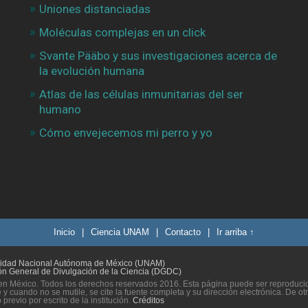
Uniones distanciadas
Moléculas complejas en un click
Svante Pääbo y sus investigaciones acerca de
la evolución humana
Atlas de las células inmunitarias del ser
humano
Cómo envejecemos mi perro y yo
Inicio
|
Ciencia UNAM
|
Contacto
|
Ir arriba ↑
sidad Nacional Autónoma de México (UNAM)
ón General de Divulgación de la Ciencia (DGDC)
n México. Todos los derechos reservados 2016. Esta página puede ser reproducida
 y cuando no se mutile, se cite la fuente completa y su dirección electrónica. De ot
previo por escrito de la institución.
Créditos