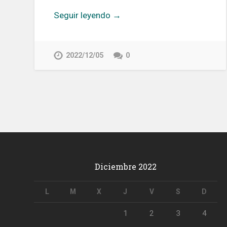
Seguir leyendo →
2022/12/05
0
Diciembre 2022
L
M
X
J
V
S
D
1
2
3
4