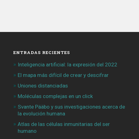
ENTRADAS RECIENTES
Inteligencia artificial: la expresión del 2022
El mapa más difícil de crear y descifrar
Uniones distanciadas
Moléculas complejas en un click
Svante Pääbo y sus investigaciones acerca de
la evolución humana
Atlas de las células inmunitarias del ser
humano