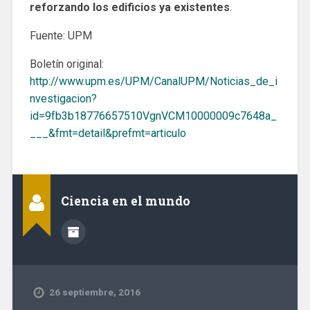
reforzando los edificios ya existentes
.
Fuente: UPM
Boletín original:
http://www.upm.es/UPM/CanalUPM/Noticias_de_i
nvestigacion?
id=9fb3b18776657510VgnVCM10000009c7648a_
___&fmt=detail&prefmt=articulo
Ciencia en el mundo
26 septiembre, 2016