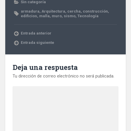
Sin categoría
armadura
,
Arquitectura
,
cercha
,
construcción
,
edificios
,
malla
,
muro
,
sismo
,
Tecnología
Entrada anterior
Entrada siguiente
Deja una respuesta
Tu dirección de correo electrónico no será publicada.