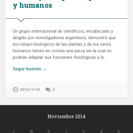
y humanos
Un grupo internacional de científicos, encabezado y
dirigido por investigadores argentinos, demostró que
los relojes biológicos de las plantas y de los seres
humanos tienen en común una pieza sin la cual no
podrían adaptar sus funciones fisiológicas a lo…
Seguir leyendo →
2014/11/18
0
Noviembre 2014
L
M
X
J
V
S
D