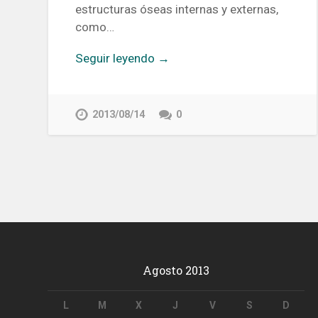
estructuras óseas internas y externas,
como…
Seguir leyendo →
2013/08/14
0
Agosto 2013
L
M
X
J
V
S
D