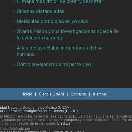
El mapa más difícil de crear y descifrar
Uniones distanciadas
Moléculas complejas en un click
Svante Pääbo y sus investigaciones acerca de
la evolución humana
Atlas de las células inmunitarias del ser
humano
Cómo envejecemos mi perro y yo
Inicio
|
Ciencia UNAM
|
Contacto
|
Ir arriba ↑
sidad Nacional Autónoma de México (UNAM)
ón General de Divulgación de la Ciencia (DGDC)
n México. Todos los derechos reservados 2016. Esta página puede ser reproducida
 y cuando no se mutile, se cite la fuente completa y su dirección electrónica. De ot
previo por escrito de la institución.
Créditos
eb administrado por: