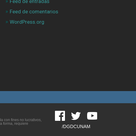
Feed de entradas
Feed de comentarios
WordPress.org
 con fines no lucrativos,
ra forma, requiere
/DGDCUNAM