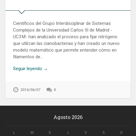
Científicos del Grupo Interdisciplinar de Sistemas
Complejos de la Universidad Carlos III de Madrid -
UC3M- han analizado el proceso para fijar nitrógeno
que utilizan las cianobacterias y han creado un nuevo
modelo matemático que permite entender cómo en
filamentos de…
Seguir leyendo →
2016/06/07
0
Agosto 2026
L
M
X
J
V
S
D