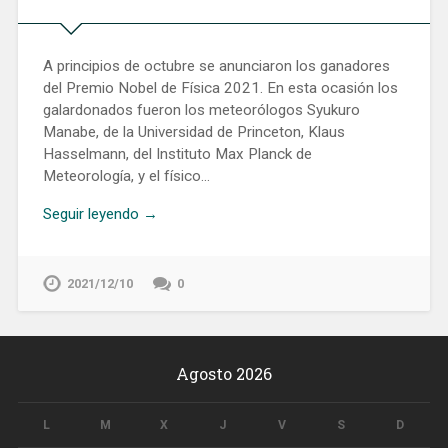
A principios de octubre se anunciaron los ganadores
del Premio Nobel de Física 2021. En esta ocasión los
galardonados fueron los meteorólogos Syukuro
Manabe, de la Universidad de Princeton, Klaus
Hasselmann, del Instituto Max Planck de
Meteorología, y el físico…
Seguir leyendo →
2021/12/10
0
Agosto 2026
L
M
X
J
V
S
D