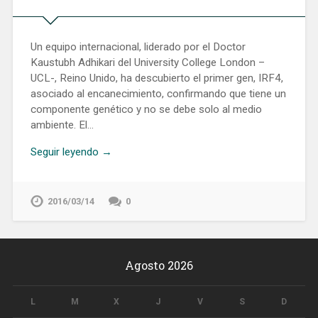
Un equipo internacional, liderado por el Doctor
Kaustubh Adhikari del University College London –
UCL-, Reino Unido, ha descubierto el primer gen, IRF4,
asociado al encanecimiento, confirmando que tiene un
componente genético y no se debe solo al medio
ambiente. El…
Seguir leyendo →
2016/03/14
0
Agosto 2026
L
M
X
J
V
S
D