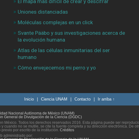
El mapa más difícil de crear y descifrar
Uniones distanciadas
Moléculas complejas en un click
Svante Pääbo y sus investigaciones acerca de
la evolución humana
Atlas de las células inmunitarias del ser
humano
Cómo envejecemos mi perro y yo
Inicio
|
Ciencia UNAM
|
Contacto
|
Ir arriba ↑
sidad Nacional Autónoma de México (UNAM)
ón General de Divulgación de la Ciencia (DGDC)
n México. Todos los derechos reservados 2016. Esta página puede ser reproducida
 y cuando no se mutile, se cite la fuente completa y su dirección electrónica. De ot
previo por escrito de la institución.
Créditos
eb administrado por: