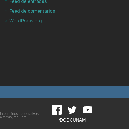
Feed de entradas
Feed de comentarios
WordPress.org
 con fines no lucrativos,
ra forma, requiere
/DGDCUNAM