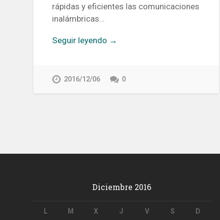
rápidas y eficientes las comunicaciones
inalámbricas…
Seguir leyendo →
2016/12/06
0
Diciembre 2016
L
M
X
J
V
S
D