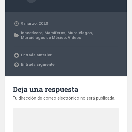
9 marzo, 2020
insectívoro
,
Mamíferos
,
Murciélagos
,
Murciélagos de México
,
Videos
Entrada anterior
Entrada siguiente
Deja una respuesta
Tu dirección de correo electrónico no será publicada.