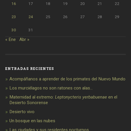
16
17
18
19
20
21
22
23
24
25
26
27
28
29
30
31
« Ene
Abr »
ENTRADAS RECIENTES
Acompáñanos a aprender de los primates del Nuevo Mundo
Los murciélagos no son ratones con alas…
Maternidad al extremo:
Leptonycteris yerbabuenae
en el
Desierto Sonorense
Desierto vivo
Un bosque en las nubes
Las ciudades y sus residentes nocturnos