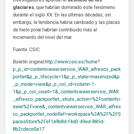
glaciares
, que habrían dominado este fenómeno
durante el siglo XX. En las últimas décadas, sin
embargo, la tendencia habría cambiado y las placas
de hielo polar habrían contribuido más al
incremento del nivel del mar.
Fuente: CSIC
Boletín original:
http://www.csic.es/home?
p_p_id=contentviewerservice_WAR_alfresco_pack
portlet&p_p_lifecycle=1&p_p_state=maximized&p
_p_mode=view&p_p_col_id=column-1-
1&p_p_col_count=1&_contentviewerservice_WAR
_alfresco_packportlet_struts_action=%2Fcontentvi
ewer%2Fview&_contentviewerservice_WAR_alfres
co_packportlet_nodeRef=workspace%3A%2F%2FS
pacesStore%2Fef1a9b8d-f4d0-49ed-885d-
8b2cdece0a17