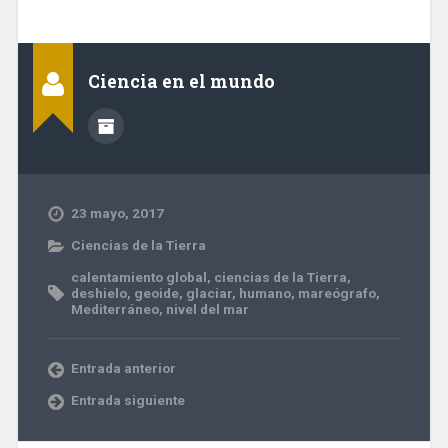
Ciencia en el mundo
23 mayo, 2017
Ciencias de la Tierra
calentamiento global
,
ciencias de la Tierra
,
deshielo
,
geoide
,
glaciar
,
humano
,
mareógrafo
,
Mediterráneo
,
nivel del mar
Entrada anterior
Entrada siguiente