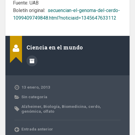
Fuente: UAB
Boletín original:
secuencian-el-genoma-del-cerdo-
1099409749848.html?noticiaid=1345647633112
Ciencia en el mundo
13 enero, 2013
Sin categoría
Alzheimer
,
Biología
,
Biomedicina
,
cerdo
,
genómica
,
olfato
Entrada anterior